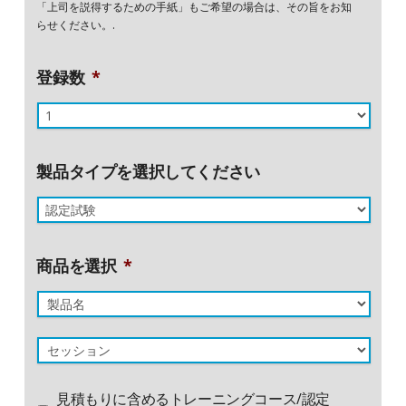
「上司を説得するための手紙」もご希望の場合は、その旨をお知
らせください。.
登録数
*
製品タイプを選択してください
商品を選択
*
製
品
セ
名
見積もりに含めるトレーニングコース/認定