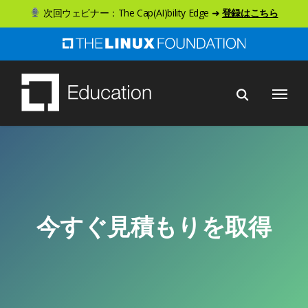
ス
次回ウェビナー：The Cap(AI)bility Edge ➜
登録はこちら
キ
ッ
プ
メニュー
し
て
メ
イ
ン
コ
ン
今すぐ見積もりを取得
テ
ン
ツ
へ