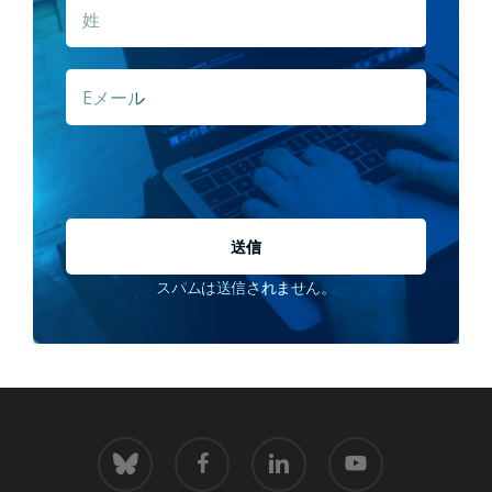
姓
E
メ
ー
ル
*
スパムは送信されません。
青
フ
LinkedIn
youtube
空
ェ