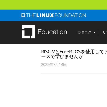
ス
キ
ッ
プ
し
カタログ
リ
て
メ
RISC-VとFreeRTOSを
イ
ースで学びませんか
ン
2022年7月14日
コ
ン
テ
ン
ツ
へ