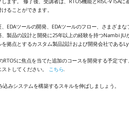
グします。
修了後、受講者は、RTOS機能とRISC-V I
付けることができます。
、EDAツールの開発、EDAツールのフロー、さまざま
、製品の設計と開発に25年以上の経験を持つNambi J
点とするカスタム製品設計および開発会社であるLyleTec
lは、今後、他のRTOSに焦点を当てた追加のコースを開発する予
エストしてください。
こちら
.
み込みシステムを構築するスキルを伸ばしましょう。