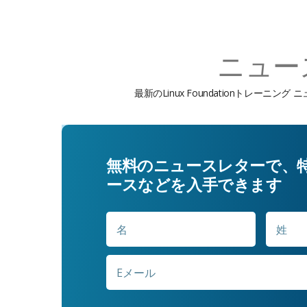
ニュー
最新のLinux Foundationトレ
無料のニュースレターで、
ースなどを入手できます
名
名
*
E
メ
ー
ル