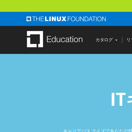
ス
キ
ッ
プ
し
カタログ
リ
て
メ
イ
ン
コ
I
ン
テ
ン
ツ
へ
キャリアパス クイズであなたの