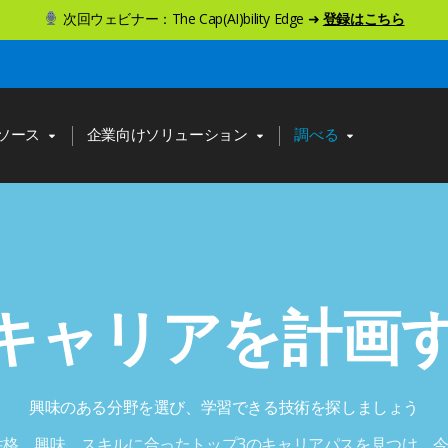
次回ウェビナー：The Cap(AI)bility Edge ➜
登録はこちら
ソース
企業向けソリューション
調べる
Tキャリアを計画
興味のある分野を選び、学習できる技術を探しましょう
性格、興味、スキルに合ったトップ3のキャリアパスを見つけ、