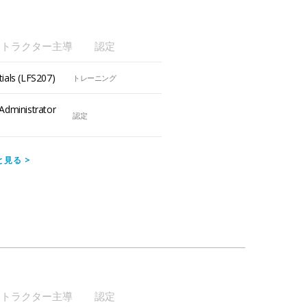
ストラクター主導
認定
ials (LFS207)
トレーニング
Administrator
認定
と見る
>
ストラクター主導
認定