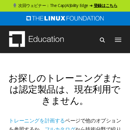
ス
次回ウェビナー：The Cap(AI)bility Edge ➜
登録はこちら
キ
ッ
プ
メニュー
し
て
メ
イ
ン
お探しのトレーニングまた
コ
は認定製品は、現在利用で
ン
きません。
テ
ン
ツ
トレーニングを計画する
ページで他のオプション
へ
を参照するか、
フルカタログ
から技術分野で絞り