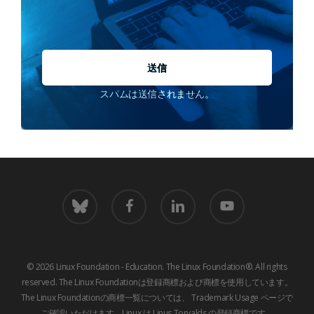
*
スパムは送信されません。
青
フ
LinkedIn
youtube
空
ェ
イ
ス
ブ
© 2026 Linux Foundation - Education. The Linux Foundation®. All rights
ッ
reserved. The Linux Foundationは登録商標および商標を使用しています。
ク
The Linux Foundationの商標一覧については、
Trademark Usage
ページで
ご確認いただけます。Linux は Linus Torvalds の登録商標です。