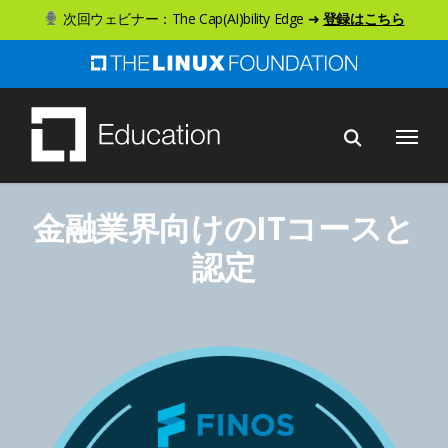
ス
次回ウェビナー：The Cap(AI)bility Edge ➜
登録はこちら
キ
ッ
プ
メニュー
し
て
メ
金融業界向けのITコースと
イ
ン
認定
コ
ン
テ
ン
ツ
へ