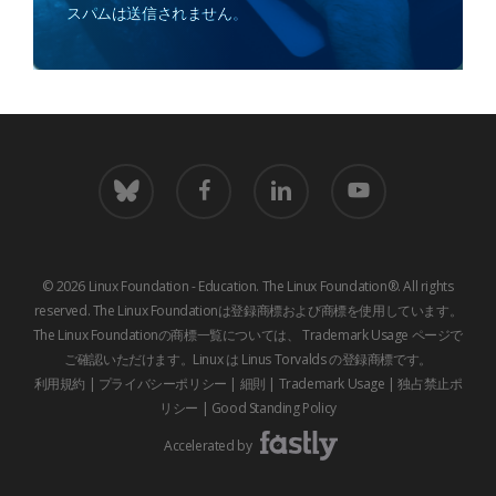
スパムは送信されません。
青
フ
LinkedIn
youtube
空
ェ
イ
ス
ブ
© 2026 Linux Foundation - Education. The Linux Foundation®. All rights
ッ
reserved. The Linux Foundationは登録商標および商標を使用しています。
ク
The Linux Foundationの商標一覧については、
Trademark Usage
ページで
ご確認いただけます。Linux は Linus Torvalds の登録商標です。
利用規約
|
プライバシーポリシー
|
細則
|
Trademark Usage
|
独占禁止ポ
リシー
|
Good Standing Policy
Accelerated by