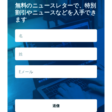
無料のニュースレターで、特別
割引やニュースなどを入手でき
ます
名
名
*
姓
E
メ
ー
ル
*