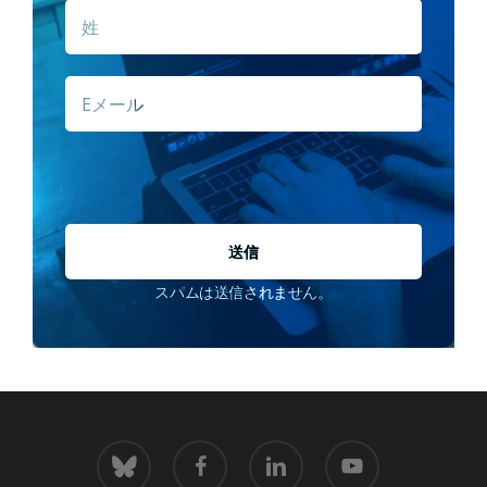
姓
E
メ
ー
ル
*
スパムは送信されません。
青
フ
LinkedIn
youtube
空
ェ