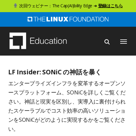
ス
次回ウェビナー：The Cap(AI)bility Edge ➜
登録はこちら
キ
ッ
プ
メニュー
し
て
メ
イ
LF Insider: SONiC の神話を暴く
ン
エンタープライズインフラを変革するオープンソ
コ
ースプラットフォーム、SONiCを詳しくご覧くだ
ン
さい。神話と現実を区別し、実導入に裏付けられ
テ
たスケーラブルでコスト効率の高いソリューショ
ン
ンをSONiCがどのように実現するかをご覧くださ
ツ
い。
へ