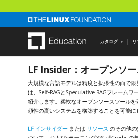
ス
キ
ッ
プ
し
カタログ
リ
て
メ
LF Insider：オープ
イ
ン
大規模な言語モデルは精度と拡張性の面で限
コ
は、Self-RAGとSpeculative 
ン
紹介します。柔軟なオープンソースツールを
テ
頼性の高いシステムを構築することを可能にし
ン
ツ
LF インサイダー
または
リソース
のその他の
へ
ついて、およびeラーニングやSkillCred