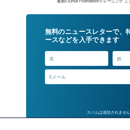
最新のLinux Foundationトレ
無料のニュースレターで、
ースなどを入手できます
名
名
*
E
メ
ー
ル
*
スパムは送信されませ