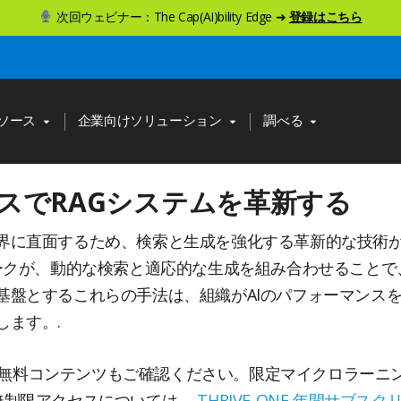
次回ウェビナー：The Cap(AI)bility Edge ➜
登録はこちら
ソース
企業向けソリューション
調べる
ンソースでRAGシステムを革新する
界に直面するため、検索と生成を強化する革新的な技術
RAGフレームワークが、動的な検索と適応的な生成を組み合わせ
基盤とするこれらの手法は、組織がAIのパフォーマンス
ます。.
無料コンテンツもご確認ください。限定マイクロラーニ
への無制限アクセスについては、
THRIVE-ONE 年間サブス