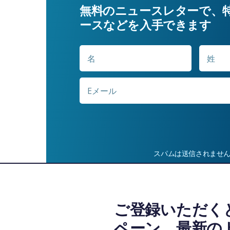
無料のニュースレターで、
ースなどを入手できます
名
名
*
E
メ
ー
ル
*
スパムは送信されませ
ご登録いただく
ペーン、最新の