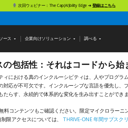
次回ウェビナー：The Cap(AI)bility Edge ➜
登録はこちら
ソース
企業向けソリューション
調べる
プンソースの包括性：それはコードから始
ティにおける真のインクルーシビティは、人やプログラ
の対応が不可欠です。インクルーシブな言語を優先し、
もたらす、永続的で体系的な変化を生み出すことができ
無料コンテンツもご確認ください。限定マイクロラーニ
への無制限アクセスについては、
THRIVE-ONE 年間サブス