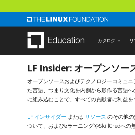
ス
キ
ッ
プ
し
カタログ
リ
て
メ
LF Insider: オー
イ
ン
オープンソースおよびテクノロジーコミュニ
コ
た言語、つまり文化を内側から形作る言語へ
ン
に組み込むことで、すべての貢献者に利益を
テ
ン
LF インサイダー
または
リソース
のその他の
ツ
ついて、およびeラーニングやSkillCred
へ