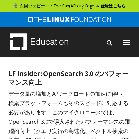
ス
次回ウェビナー：The Cap(AI)bility Edge ➜
登録はこちら
キ
ッ
プ
メニュー
し
て
メ
イ
LF Insider: OpenSearch 3.0 のパフォー
ン
マンス向上
コ
データ量の増加とAIワークロードの加速に伴い、
ン
検索プラットフォームもそのスピードに対応する
テ
必要があります。このマイクロコースでは、
ン
OpenSearch 3.0で導入されたパフォーマンスの飛
ツ
躍的向上（クエリ実行の高速化、ベクトル検索の
へ