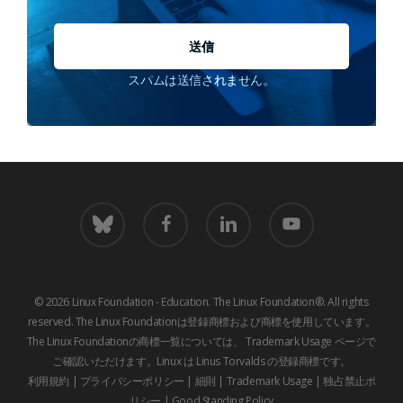
スパムは送信されません。
青
フ
LinkedIn
youtube
空
ェ
イ
ス
ブ
© 2026 Linux Foundation - Education. The Linux Foundation®. All rights
ッ
reserved. The Linux Foundationは登録商標および商標を使用しています。
ク
The Linux Foundationの商標一覧については、
Trademark Usage
ページで
ご確認いただけます。Linux は Linus Torvalds の登録商標です。
利用規約
|
プライバシーポリシー
|
細則
|
Trademark Usage
|
独占禁止ポ
リシー
|
Good Standing Policy