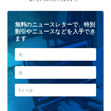
無料のニュースレターで、特別
割引やニュースなどを入手でき
ます
名
名
*
姓
E
メ
ー
ル
*