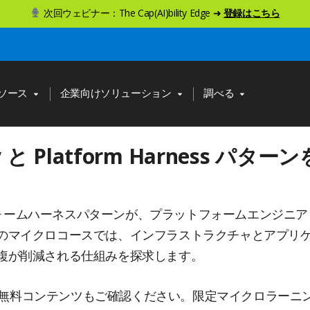
次回ウェビナー：The Cap(AI)bility Edge ➜
登録はこちら
ソース
企業向けソリューション
調べる
embly と Platform Harnes
ットフォームハーネスパターンが、プラットフォームエンジ
のマイクロコースでは、インフラストラクチャとアプリ
複が削減される仕組みを探求します。
無料コンテンツもご確認ください。限定マイクロラーニ