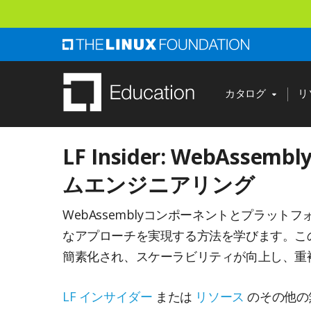
ス
キ
ッ
プ
し
カタログ
リ
て
メ
LF Insider: WebAss
イ
ン
ムエンジニアリング
コ
WebAssemblyコンポーネントとプラ
ン
なアプローチを実現する方法を学びます。こ
テ
簡素化され、スケーラビリティが向上し、重
ン
ツ
LF インサイダー
または
リソース
のその他の
へ