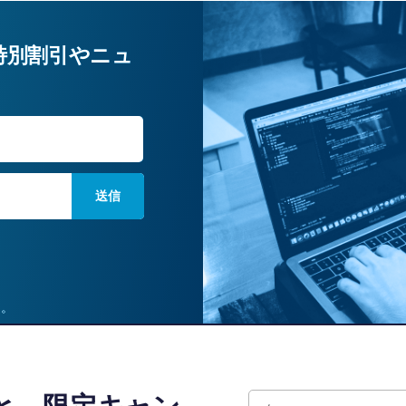
特別割引やニュ
姓
ん。
と、限定キャン