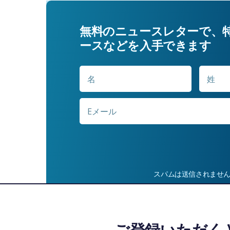
無料のニュースレターで、
ースなどを入手できます
名
名
*
E
メ
ー
ル
*
スパムは送信されませ
ご登録いただく