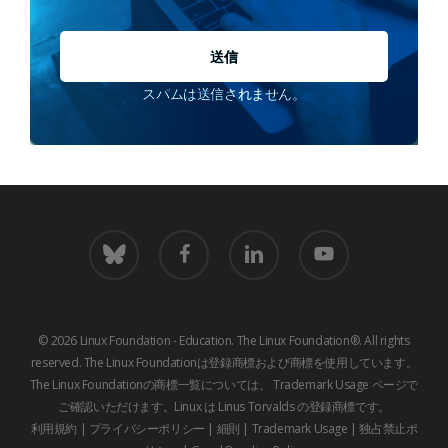
スパムは送信されません。
青
フ
LinkedIn
youtube
空
ェ
イ
ス
ブ
© 2026 Linux Foundation - Education. The Linux Foundation®. All rights
ッ
reserved. The Linux Foundationは登録商標および商標を使用しています。
ク
The Linux Foundationの商標一覧については、
Trademark Usage
ページで
ご確認いただけます。Linux は Linus Torvalds の登録商標です。
利用規約
|
プライバシーポリシー
|
細則
|
Trademark Usage
|
独占禁止ポ