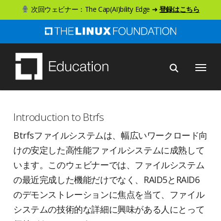
ス
次回ウェビナー：The Cap(AI)bility Edge ➜
登録はこちら
キ
ッ
プ
メニュー
し
て
メ
イ
Introduction to Btrfs
ン
Btrfsファイルシステムは、幅広いワークロード向
コ
けの安定した高性能ファイルシステムに成熟して
ン
います。このウェビナーでは、ファイルシステム
テ
の最近完成した機能だけでなく、RAID5とRAID6
ン
のデモンストレーションに焦点を当て、ファイル
ツ
システムの技術的な詳細に興味がある人にとって
へ