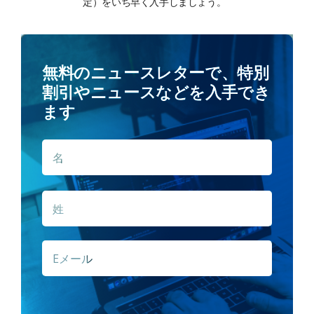
定）をいち早く入手しましょう。
無料のニュースレターで、特別
割引やニュースなどを入手でき
ます
名
名
*
姓
E
メ
ー
ル
*