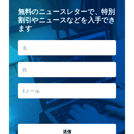
無料のニュースレターで、特別
割引やニュースなどを入手でき
ます
名
名
*
姓
E
メ
ー
ル
*