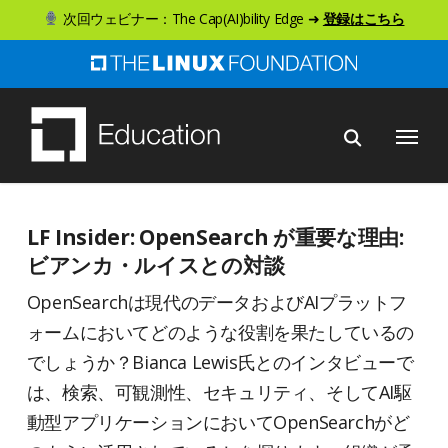
ス
次回ウェビナー：The Cap(AI)bility Edge ➜
登録はこちら
キ
ッ
プ
メニュー
し
て
メ
イ
LF Insider: OpenSearch が重要な理由:
ン
ビアンカ・ルイスとの対談
コ
OpenSearchは現代のデータおよびAIプラットフ
ン
ォームにおいてどのような役割を果たしているの
テ
でしょうか？Bianca Lewis氏とのインタビューで
ン
は、検索、可観測性、セキュリティ、そしてAI駆
ツ
動型アプリケーションにおいてOpenSearchがど
へ