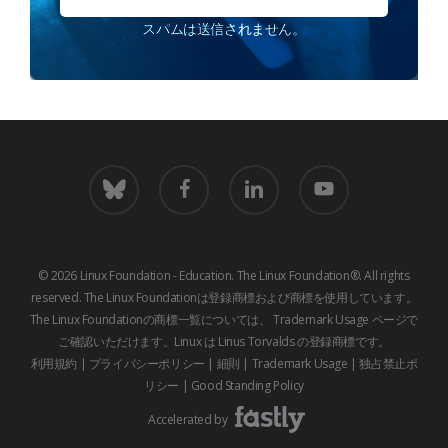
スパムは送信されません。
青
フ
LinkedIn
youtube
空
ェ
イ
ス
ブ
© 2026 Linux Foundation - Education. The Linux Foundation®. All rights
ッ
reserved. The Linux Foundationは登録商標および商標を使用しています。
ク
The Linux Foundationの商標一覧については、
Trademark Usage
ページで
ご確認いただけます。Linux は Linus Torvalds の登録商標です。
利用規約
|
プライバシーポリシー
|
細則
|
Trademark Usage
|
独占禁止ポ
リシー
|
Good Standing Policy
Accelerated by