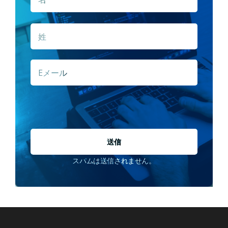
姓
E
メ
ー
ル
*
スパムは送信されません。