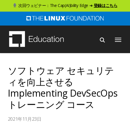
ス
次回ウェビナー：The Cap(AI)bility Edge ➜
登録はこちら
キ
ッ
プ
メニュー
し
て
メ
イ
ソフトウェア セキュリテ
ン
ィを向上させる
コ
Implementing DevSecOps
ン
テ
トレーニング コース
ン
ツ
2021年11月23日
へ