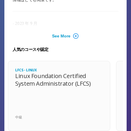
2023 年 9 月
これは、IEEE 標準で定義されている基本的なソフトウェア
エンジニアリングの知識をわかりやすくまとめたもので、
組み込みソフトウェアに関する専門知識はほとんどありま
人気のコースや認定
せん。
LFCS - LINUX
CKA
Linux Foundation Certified
Ce
2023年6月
System Administrator (LFCS)
Ad
情報が簡潔で分かりやすいのが気に入りました。約束どお
り、トピックの概要がわかりやすく説明されていました。
中級
中級
2023年4月
ソフトウェア開発に関する非常に興味深い情報を提供しま