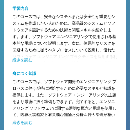
にも関係のあるコース内容です。
学習内容
このコースでは、安全なシステムまたは安全性が重要なシ
ステムを作成したい人のために、高品質のシステムとソフ
トウェアを設計するための技術と関連スキルを紹介しま
す。まず、ソフトウェア エンジニアリングで使用される基
本的な用語について説明します。次に、体系的なリスクを
回避するために従うべきプロセスについて説明し、優れた
ソフトウェア エンジニアリング プラクティスを採用する利
続きを読む
点を明確にし、知識を増やすのに役立つリソースを提供し
ます。
身につく知識
このコースでは、ソフトウェア開発のエンジニアリング プ
ロセスに伴う期待に対処するために必要なスキルと知識を
提供します。また、ソフトウェア エンジニアリングの主題
をより厳密に扱う準備もできます。完了すると、エンジニ
アリング ソフトウェアに関する適切な概念と用語を使用し
て、既存の実務家と有意義な議論と分析を行う準備が整い
ます。
続きを読む