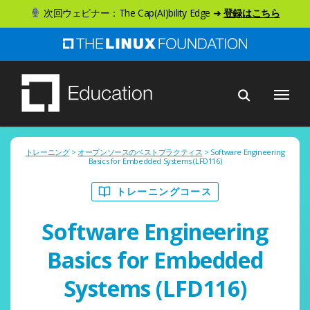
ス
次回ウェビナー：The Cap(AI)bility Edge ➜
登録はこちら
キ
ッ
プ
メニュー
し
て
メ
イ
トレーニング
>
オープンソースのベストプラクティス
> Software Engineering
Basics for Embedded Systems (LFD116)
ン
トレーニングコース
コ
ン
Software Engineering
テ
Basics for Embedded
ン
ツ
Systems (LFD116)
へ