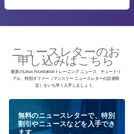
す。
2023年3月
私にとって一番良かったのは、このコースがソフトウェア
ニュースレターのお
製品ラインのような高度なトピックについて語っている点
申し込みはこちら
です。このコースは良いアプローチで、ソフトウェア チー
ムがソフトウェア製品ラインのメソッドを使用できるよう
になります。
最新のLinux Foundationトレーニング ニュース、チュートリ
アル、特別オファー（マンスリー ニュースレターの読者限
定）をいち早く入手しましょう。
2023年1月
私は学んだことをとても気に入りました。最初はとても困
難でしたが、それでもとても興味を持っていました。
無料のニュースレターで、特別
割引やニュースなどを入手でき
ます