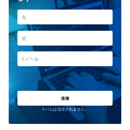
2023 年 9 月
名
名
これは、IEEE 標準で定義されている基本的なソフトウェア
*
エンジニアリングの知識をわかりやすくまとめたもので、
組み込みソフトウェアに関する専門知識はほとんどありま
せん。
姓
E
2023年6月
メ
ー
情報が簡潔で分かりやすくてよかったです。約束どおり、
ル
このトピックの概要を見事に説明しました。
*
2023年4月
スパムは送信されません。
ソフトウェア開発に関する非常に興味深い情報を提供しま
す。