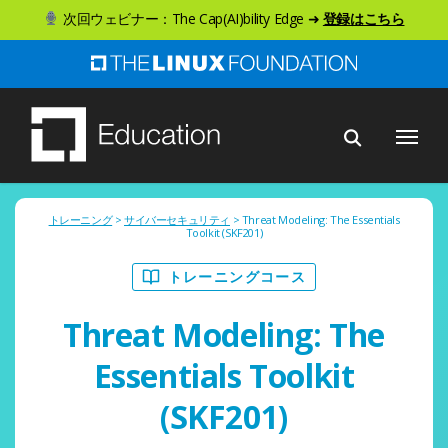
ス
次回ウェビナー：The Cap(AI)bility Edge ➜
登録はこちら
キ
ッ
プ
メニュー
し
て
メ
イ
トレーニング
>
サイバーセキュリティ
> Threat Modeling: The Essentials
Toolkit (SKF201)
ン
トレーニングコース
コ
ン
Threat Modeling: The
テ
Essentials Toolkit
ン
ツ
(SKF201)
へ