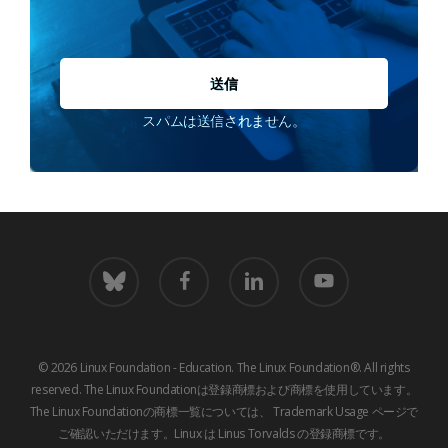
*
スパムは送信されません。
青
フ
LinkedIn
youtube
空
ェ
イ
ス
ブ
© 2026 Linux Foundation - Education. The Linux Foundation®. All rights
ッ
reserved. The Linux Foundationは登録商標および商標を使用しています。
ク
The Linux Foundationの商標一覧については、
Trademark Usage
ページで
ご確認いただけます。Linux は Linus Torvalds の登録商標です。