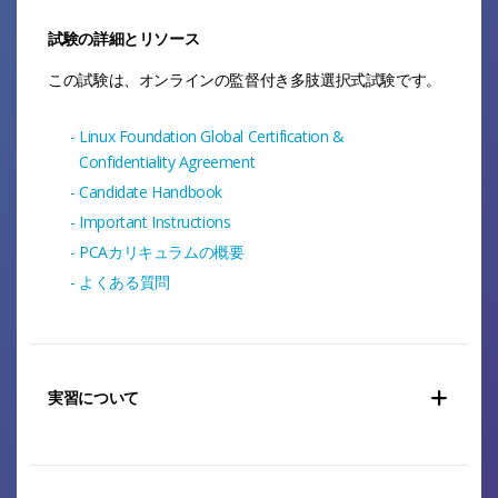
第19章 Prometheusデプロイメントの
試験の詳細とリソース
スケーリング
この試験は、オンラインの監督付き多肢選択式試験です。
第20章 ローカル ストレージ
Linux Foundation Global Certification &
第21章 リモートストレージ統合
Confidentiality Agreement
Candidate Handbook
第22章 他の監視システムからの移行と
Important Instructions
統合
PCAカリキュラムの概要
第23章 Prometheusの監視とデバッグ
よくある質問
第24章 PrometheusとKubernetes
実習について