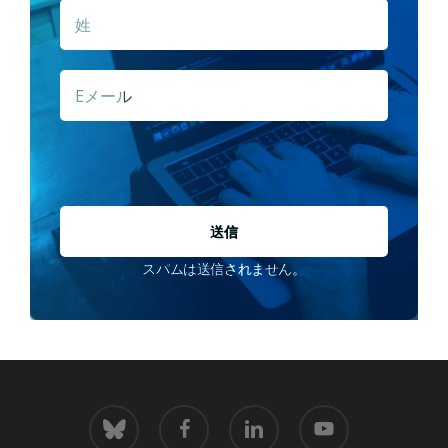
姓
E
メ
ー
ル
*
スパムは送信されません。
青
フ
LinkedIn
youtube
空
ェ