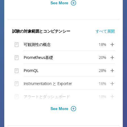
第9章 コードの計測
第10章 Exportersの構築
第11章 高度なクエリ
試験の対象範囲とコンピテンシー
すべて展開
第12章 再ラベル付け
可観測性の概念
18%
第13章 サービス発見
Prometheus基礎
20%
第14章 ブラックボックス監視
PromQL
28%
第15章 データのプッシュ
Instrumentation と Exporter
16%
第16章 アラート
アラートとダッシュボード
18%
第17章 Prometheusの高可用性の実現
第18章 記録ルール