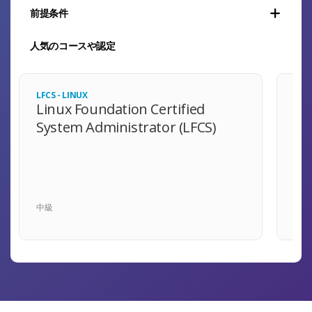
前提条件
人気のコースや認定
LFCS - LINUX
CKA
Linux Foundation Certified
Ce
System Administrator (LFCS)
De
中級
中級